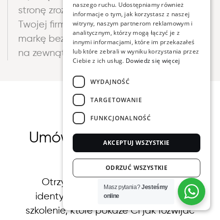
naszego ruchu. Udostępniamy również
stronę zrozumiesz jak działa marketing
informacje o tym, jak korzystasz z naszej
witryny, naszym partnerom reklamowym i
Twojej firmy będziesz w stanie rozwijać
analitycznym, którzy mogą łączyć je z
markę bez ciągłego zlecania wszystkiego
innymi informacjami, które im przekazałeś
lub które zebrali w wyniku korzystania przez
na zewnątrz
Ciebie z ich usług.
Dowiedz się więcej
WYDAJNOŚĆ
TARGETOWANIE
ZRÓB PIERWSZY KROK
FUNKCJONALNOŚĆ
Umów się na wdrożenie
AKCEPTUJ WSZYSTKIE
Spójnej Marki
ODRZUĆ WSZYSTKIE
Otrzymasz stronę internetową,
Masz pytania?
Jesteśmy
POKAŻ SZCZEGÓŁY
identyfikację wizualną oraz pełne
online
POWERED BY COOKIESCRIPT
szkolenie, które pokaże Ci jak rozwijać