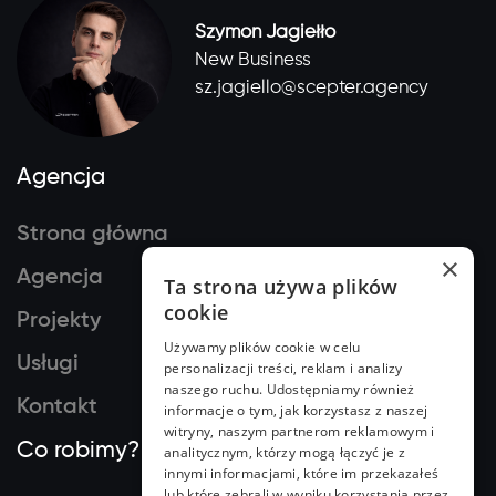
Szymon Jagiełło
New Business
sz.jagiello@scepter.agency
Agencja
Strona główna
×
Agencja
Ta strona używa plików
cookie
Projekty
Używamy plików cookie w celu
Usługi
personalizacji treści, reklam i analizy
naszego ruchu. Udostępniamy również
Kontakt
informacje o tym, jak korzystasz z naszej
witryny, naszym partnerom reklamowym i
Co robimy?
analitycznym, którzy mogą łączyć je z
innymi informacjami, które im przekazałeś
lub które zebrali w wyniku korzystania przez