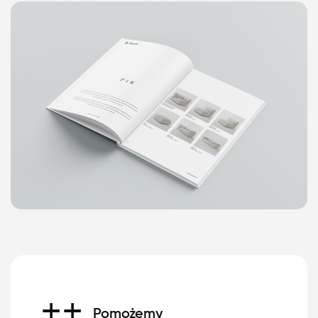
++
Pomożemy