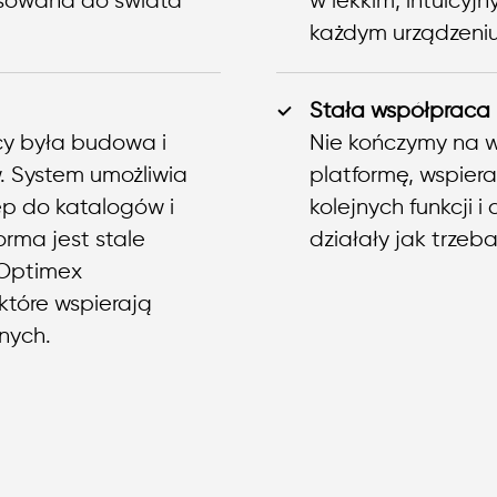
asowana do świata
w lekkim, intuicyj
każdym urządzeniu
Stała współpraca i
y była budowa i
Nie kończymy na w
. System umożliwia
platformę, wspier
p do katalogów i
kolejnych funkcji 
orma jest stale
działały jak trzeba
 Optimex
które wspierają
nych.