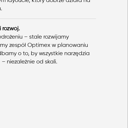
nym layoucie, który dobrze działa na
.
 rozwój.
drożeniu – stale rozwijamy
amy zespół Optimex w planowaniu
i dbamy o to, by wszystkie narzędzia
 – niezależnie od skali.