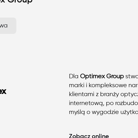
x Group
owa
Dla
Optimex Group
stwo
marki i kompleksowe nar
ex
klientami z branży optyc
internetową, po rozbud
myślą o wygodzie użytkow
Zobacz online